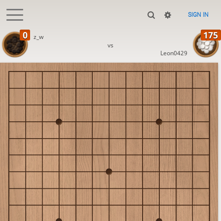
SIGN IN
z_w
vs
Leon0429