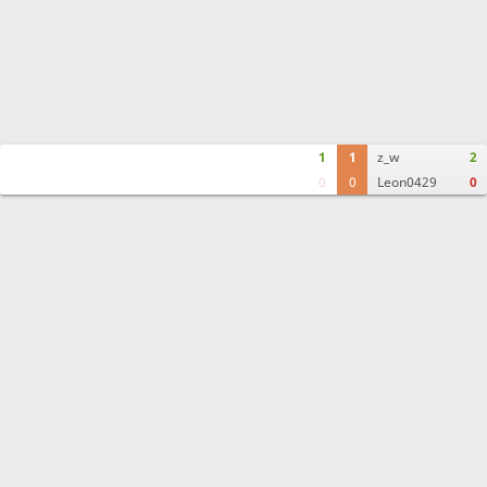
1
1
z_w
2
0
0
Leon0429
0
Move times
Crosstable
FEN & PGN
Spectator room