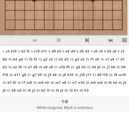
c4
k10
k3
l5
c10
e11
d9
e3
e4
d4
d5
d3
e5
c5
b5
c6
c3
1.
2.
3.
4.
5.
6.
7.
8.
9.
b6
b4
g4
f3
f2
g2
c2
b2
d2
g3
a3
f1
a5
c1
a4
d1
10.
11.
12.
13.
14.
15.
16.
17.
b3
e2
f4
e7
d8
e8
e9
e10
f9
g6
h5
h6
j6
j7
k6
h8
18.
19.
20.
21.
22.
23.
24.
25.
f10
d11
g8
g7
h9
j9
k8
j8
h10
j10
j11
k9
l10
l9
m10
26.
27.
28.
29.
30.
31.
32.
k7
l8
l7
m8
m9
n9
m7
n8
n7
n10
m5
m4
l6
k4
j5
33.
34.
35.
36.
37.
38.
39.
40.
j4
k5
n5
l4
j3
k2
l3
l5
j2
l2
h1
h3
41.
42.
43.
44.
45.
46.
1-0
White resigned
, Black is victorious