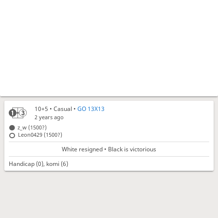
10+5
• Casual •
GO 13X13
2 years ago
z_w (1500?)
Leon0429 (1500?)
White resigned • Black is victorious
Handicap (0), komi (6)