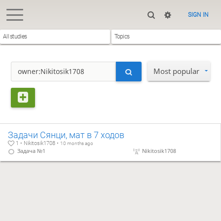
SIGN IN
All studies
Topics
Most popular
Задачи Сянци, мат в 7 ходов
1 • Nikitosik1708 •
10 months ago
Задача №1
Nikitosik1708