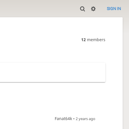
SIGN IN
12
members
Fanat64k •
2 years ago