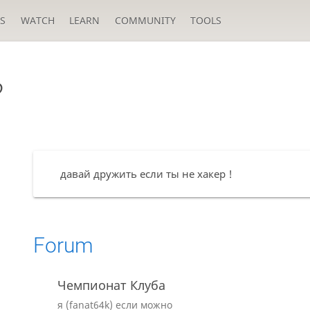
S
WATCH
LEARN
COMMUNITY
TOOLS
?
давай дружить если ты не хакер !
Forum
Чемпионат Клуба
я (fanat64k) если можно