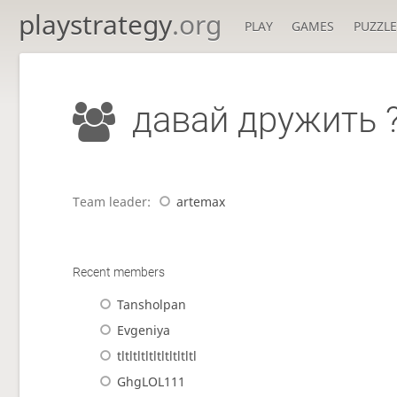
playstrategy
.org
PLAY
GAMES
PUZZLE
давай дружить 
Team leader:
artemax
Recent members
Tansholpan
Evgeniya
tltltltltltltltltltl
GhgLOL111