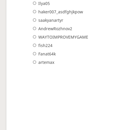
Ilya05
haker007_asdfghjkpow
saakyanartyr
AndrewRozhnov2
WAYTOIMPROVEMYGAME
fish224
Fanat64k
artemax