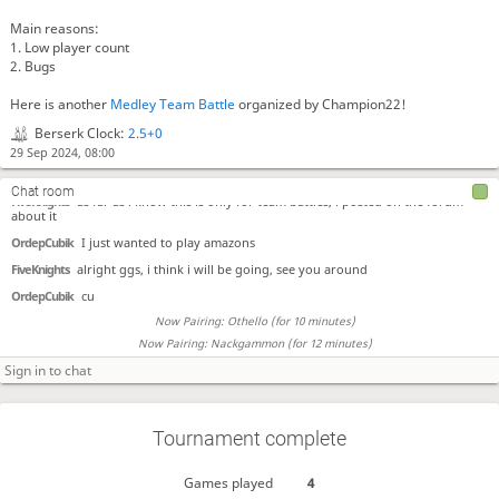
OrdepCubik
gg
Main reasons:
FiveKnights
gg
1. Low player count
Now Pairing: Togyzqumalaq (for 11 minutes)
2. Bugs
OrdepCubik
close
Here is another
Medley Team Battle
organized by Champion22!
FiveKnights
you played well, i need to learn more about amazons
Berserk Clock:
2.5+0
OrdepCubik
:)
29 Sep 2024, 08:00
FiveKnights
the bug is that we cant get paired because we played together, and
there are no other players
Chat room
FiveKnights
as far as i know this is only for team battles, i posted on the forum
about it
OrdepCubik
I just wanted to play amazons
FiveKnights
alright ggs, i think i will be going, see you around
OrdepCubik
cu
Now Pairing: Othello (for 10 minutes)
Now Pairing: Nackgammon (for 12 minutes)
Tournament complete
Games played
4