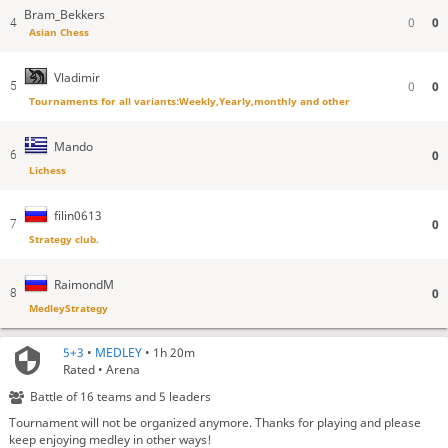
Bram_Bekkers
Можешь общаться вежливо с FiveKnights
Bram_Bekkers
0
0
4
FiveKnights
сделал пост на форуме
Asian Chess
Bram_Bekkers
Это мой друг
Vladimir
FiveKnights
hi Ordep
0
0
5
Tournaments for all variants:Weekly,Yearly,monthly and other
OrdepCubik
Hi
Vladimir
винтер я тебе
Mando
Vladimir
говорю
0
6
Lichess
Bram_Bekkers
Со мной можешь общаться как хочешь а с ним нет
FiveKnights
tournament has low player count and is dealing with some first time
seen bugs
filin0613
0
7
FiveKnights
бот не работает
Strategy club.
Vladimir
what bot?
RaimondM
Bram_Bekkers
Вова !
0
8
MedleyStrategy
Bram_Bekkers
Plese
Vladimir
ну что ещё?
5+3
•
MEDLEY
• 1h 20m
FiveKnights
У моего бота пока нет кода, я только начинаю
Rated • Arena
Bram_Bekkers
Общайся с ним хорошо
Battle of 16 teams and 5 leaders
Bram_Bekkers
А можешь пожалуйста скинуть ссылку бота?
Tournament will not be organized anymore. Thanks for playing and please
Now Pairing: Amazons (for 10 minutes)
keep enjoying medley in other ways!