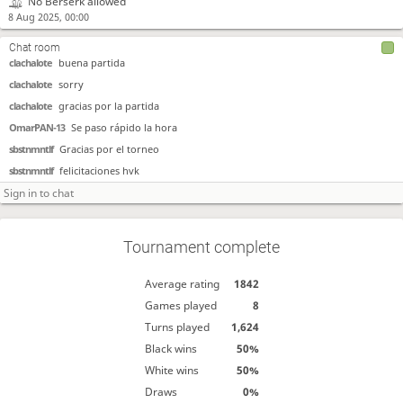
No Berserk allowed
8 Aug 2025, 00:00
7. Una vez finalizada la partida hay que pinchar en "regresar al torneo" y
clachalote
buena partida
esperar para que se haga un nuevo emparejamiento.
clachalote
buena partida
Chat room
clachalote
buena partida
8. Se puede pausar la participación en el torneo, y luego reanudarla.
clachalote
sorry
clachalote
gracias por la partida
OmarPAN-13
Se paso rápido la hora
sbstnmntlf
Gracias por el torneo
sbstnmntlf
felicitaciones hvk
Tournament complete
Average rating
1842
Games played
8
Turns played
1,624
Black wins
50%
White wins
50%
Draws
0%