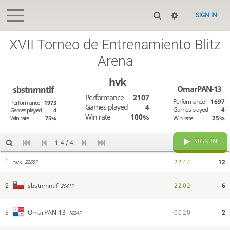
SIGN IN
XVII Torneo de Entrenamiento Blitz
Arena
hvk
OmarPAN-13
sbstnmntlf
Performance
2107
Performance
1697
Performance
1973
Games played
4
Games played
4
Games played
4
Win rate
100%
Win rate
25%
Win rate
75%
SIGN IN
1-4 / 4
hvk
2
2
4
4
12
1
2265?
2
2
0
2
6
sbstnmntlf
2
2041?
0
0
2
0
2
OmarPAN-13
3
1624?