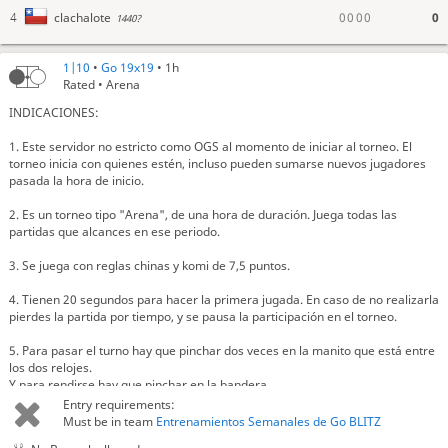
0
0
0
0
0
clachalote
4
1440?
1|10
•
Go 19x19
• 1h
Rated • Arena
INDICACIONES:
1. Este servidor no estricto como OGS al momento de iniciar al torneo. El
torneo inicia con quienes estén, incluso pueden sumarse nuevos jugadores
pasada la hora de inicio.
2. Es un torneo tipo "Arena", de una hora de duración. Juega todas las
partidas que alcances en ese periodo.
3. Se juega con reglas chinas y komi de 7,5 puntos.
4. Tienen 20 segundos para hacer la primera jugada. En caso de no realizarla
pierdes la partida por tiempo, y se pausa la participación en el torneo.
5. Para pasar el turno hay que pinchar dos veces en la manito que está entre
los dos relojes.
clachalote
buena partida
Y para rendirse hay que pinchar en la bandera.
OmarPAN-13
Ese ritmo está horrible jajaja
Entry requirements:
6. Cuando se realiza el conteo de territorios hay que marcar todas las
Must be in team
Entrenamientos Semanales de Go BLITZ
sbstnmntlf
es dificil, por eso hay que entrenarlo
piedras muertas en el tablero y luego confirmar.
OmarPAN-13
Sii