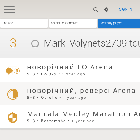
SIGN IN
Created
Shield Leaderboard
Recently played
3
Mark_Volynets2709
to
новорічний ГО Arena
5+3 • Go 9x9 •
1 year ago
новорічний, реверсі Arena
5+3 • Othello •
1 year ago
Mancala Medley Marathon A
5+3 • Bestemshe •
1 year ago