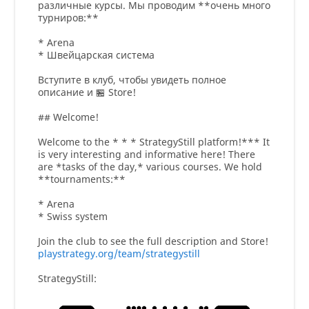
различные курсы. Мы проводим **очень много
турниров:**
* Arena
* Швейцарская система
Вступите в клуб, чтобы увидеть полное
описание и 🏪 Store!
## Welcome!
Welcome to the * * * StrategyStill platform!*** It
is very interesting and informative here! There
are *tasks of the day,* various courses. We hold
**tournaments:**
* Arena
* Swiss system
Join the club to see the full description and Store!
playstrategy.org/team/strategystill
StrategyStill: