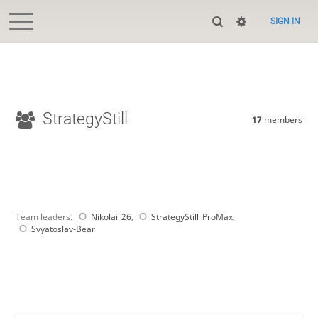
SIGN IN
StrategyStill
17
members
Team leaders:
Nikolai_26
,
StrategyStill_ProMax
,
Svyatoslav-Bear